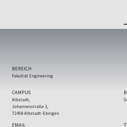
BEREICH
Fakultät Engineering
CAMPUS
B
Albstadt,
G
Johannesstraße 3,
72458 Albstadt-Ebingen
EMAIL
T