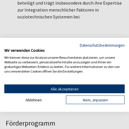
beteiligt und trägt insbesondere durch ihre Expertise
zur Integration menschlicher Faktoren in
soziotechnischen Systemen bei.
Schlagworte
Datenschutzbestimmungen
Wir verwenden Cookies
Kritische Infrastruktur, IT-Security
Wir können diese zur Analyse unserer Besucherdaten platzieren, um unsere
Webseite zu verbessern, personalisierte Inhalte anzuzeigen und Ihnen ein
Forschungsschwerpunkt:
großartiges Webseiten-Erlebnis zu bieten. Für weitere Informationen zu den von
uns verwendeten Cookies öffnen Sie die Einstellungen.
DITI | Digitalisierung - IT-Security - Industrie 4.0
Öffentliches Projekt | Europäische Union
Alle akzeptieren
Ablehnen
Nein, anpassen
Förderprogramm