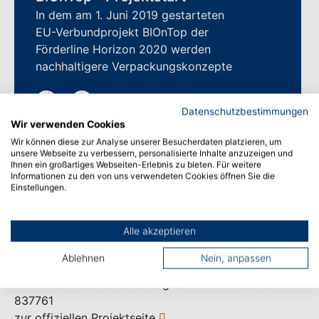
In dem am 1. Juni 2019 gestarteten
EU-Verbundprojekt BIOnTop der
Förderline Horizon 2020 werden
nachhaltigere Verpackungskonzepte
entwickelt, die auf Polymilchsäure-
basieren.
Datenschutzbestimmungen
Wir verwenden Cookies
zur EU-Projektseite
Wir können diese zur Analyse unserer Besucherdaten platzieren, um
Öffentliches Projekt | EU-H2020
unsere Webseite zu verbessern, personalisierte Inhalte anzuzeigen und
Ihnen ein großartiges Webseiten-Erlebnis zu bieten. Für weitere
Informationen zu den von uns verwendeten Cookies öffnen Sie die
Einstellungen.
Förderprogramm
Alle akzeptieren
Programm: HORIZON 2020
Ablehnen
Nein, anpassen
Förderlinie: H2020-BBI-JTI-2018
Förderkennzeichen: Grant agreement number GA
837761
zur offiziellen Projektseite