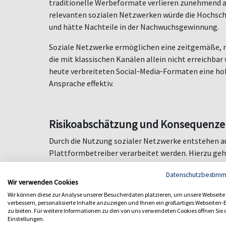
traditionelle Werbeformate verlieren zunehmend 
relevanten sozialen Netzwerken würde die Hochsch
und hätte Nachteile in der Nachwuchsgewinnung.
Soziale Netzwerke erm
ö
glichen eine zeitgemäße, 
die mit klassischen Kanälen allein nicht erreichbar 
heute verbreiteten Social‑Media‑Formaten eine ho
Ansprache effektiv.
Risikoabschätzung und Konsequenze
Durch die Nutzung sozialer Netzwerke entstehen au
Plattformbetreiber verarbeitet werden. Hierzu geh
IP-Adressen, Geräte- und Logdaten
Datenschutzbestim
Wir verwenden Cookies
Interaktionsdaten (Likes, Kommentare, getei
Wir können diese zur Analyse unserer Besucherdaten platzieren, um unsere Webseite
Tracking- und Analyseverfahren
verbessern, personalisierte Inhalte anzuzeigen und Ihnen ein großartiges Webseiten-E
M
ö
gliche Übermittlung an auß
ereurop
äische
zu bieten. Für weitere Informationen zu den von uns verwendeten Cookies öffnen Sie 
Einstellungen.