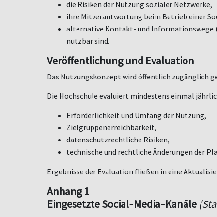
die Risiken der Nutzung sozialer Netzwerke,
ihre Mitverantwortung beim Betrieb einer Soc
alternative Kontakt- und Informationswege (W
nutzbar sind.
Ver
ö
ffentlichung und Evaluation
Das Nutzungskonzept wird
ö
ffentlich zugänglich g
Die Hochschule evaluiert mindestens einmal jährlic
Erforderlichkeit und Umfang der Nutzung,
Zielgruppenerreichbarkeit,
datenschutzrechtliche Risiken,
technische und rechtliche
Ä
nderungen der Pl
Ergebnisse der Evaluation fließen in eine Aktualisi
Anhang 1
Eingesetzte Social‑Media‑Kanäle
(Sta