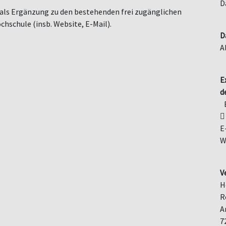
D
h als Ergänzung zu den bestehenden frei zugänglichen
schule (insb. Website, E-Mail).
D
A
E
d
E
W
V
H
R
A
7