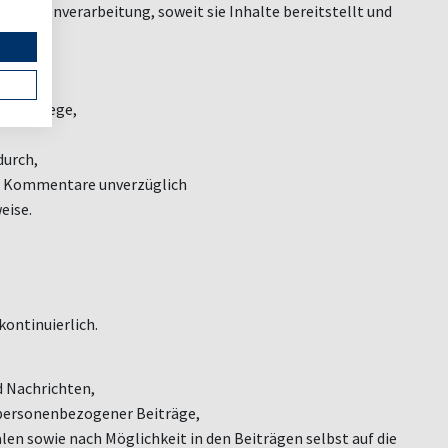
se Datenverarbeitung, soweit sie Inhalte bereitstellt und
ationswege,
durch,
e Kommentare unverzüglich
eise.
kontinuierlich.
 Nachrichten,
 personenbezogener Beiträ
ge,
älen sowie nach M
ö
glichkeit in den Beiträgen selbst auf die