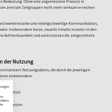
an Bedeutung. Ohne eine angemessene Präsenz in
ule zentrale Zielgruppen nicht mehr wirksam erreichen
reichweitenstarke und niedrigschwellige Kommunikation,
wäre. Insbesondere kurze, visuelle Inhalte erzielen in den
he Aufmerksamkeit und unterstützen die zielgerichtete
n der Nutzung
tomatisiert Nutzungsdaten, die durch die jeweiligen
ö
ren insbesondere:
mungen
lte Inhalte)
 zu
rlebnis
 Dienstleister
die