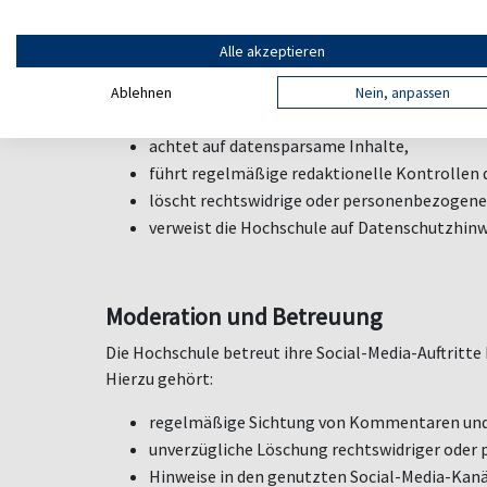
Die Hochschule trägt eine Mitverantwortung für die
Interaktionen erm
ö
glicht.
Alle akzeptieren
Zur Risikominimierung:
Ablehnen
Nein, anpassen
nutzt die Hochschule alternative Kommunik
achtet auf datensparsame Inhalte,
führt regelmäßige redaktionelle Kontrollen 
l
ö
scht rechtswidrige oder personenbezogen
verweist die Hochschule auf Datenschutzhinw
Moderation und Betreuung
Die Hochschule betreut ihre Social-Media-Auftritte 
Hierzu geh
ö
rt:
regelm
äßige Sichtung von Kommentaren und
unverzügliche L
ö
schung rechtswidriger oder
Hinweise in den genutzten Social-Media-Kan