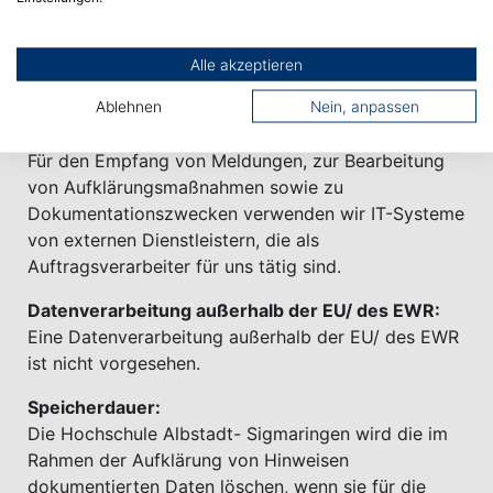
dann notwendig sein, wenn die Hochschule
Albstadt- Sigmaringen zur Oﬀenlegung der
entsprechenden Daten gesetzlich verpflichtet ist
Alle akzeptieren
(z.B. im Rahmen von strafrechtlichen
Ermittlungsverfahren als Folge von
Ablehnen
Nein, anpassen
Aufklärungsmaßnahmen).
Für den Empfang von Meldungen, zur Bearbeitung
von Aufklärungsmaßnahmen sowie zu
Dokumentationszwecken verwenden wir IT-Systeme
von externen Dienstleistern, die als
Auftragsverarbeiter für uns tätig sind.
Datenverarbeitung außerhalb der EU/ des EWR:
Eine Datenverarbeitung außerhalb der EU/ des EWR
ist nicht vorgesehen.
Speicherdauer:
Die Hochschule Albstadt- Sigmaringen wird die im
Rahmen der Aufklärung von Hinweisen
dokumentierten Daten löschen, wenn sie für die