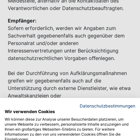
Meldestelle, alternativ an die Kontaktdaten des
Verantwortlichen oder Datenschutzbeauftragten.
Empfänger:
Sofern erforderlich, werden wir Angaben zum
Sachverhalt gegebenenfalls auch gegenüber dem
Personalrat und/oder anderen
Interessenvertretungen unter Berücksichtigung
datenschutzrechtlichen Vorgaben oﬀenlegen.
Bei der Durchführung von Aufklärungsmaßnahmen
greifen wir gegebenenfalls auch auf die
Unterstützung durch externe Dienstleister, wie etwa
Anwaltskanzleien oder
Wirtschaftsprüfungsgesellschaften, zurück.
Datenschutzbestimmungen
Möglicherweise werden wir Angaben zum
Wir verwenden Cookies
Sachverhalt auch gegenüber öﬀentlichen Stellen
Wir können diese zur Analyse unserer Besucherdaten platzieren, um
unsere Webseite zu verbessern, personalisierte Inhalte anzuzeigen und
oﬀenlegen (Staatsanwaltschaften, Gerichte, Polizei
Ihnen ein großartiges Webseiten-Erlebnis zu bieten. Für weitere
oder sonstige Behörden). Dies kann insbesondere
Informationen zu den von uns verwendeten Cookies öffnen Sie die
Einstellungen.