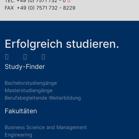
TEL.
+49 (0) 7571 732 - 0
FAX +49 (0) 7571 732 - 8229
Erfolgreich studieren.
Study-Finder
Bachelorstudiengänge
Masterstudiengänge
Berufsbegleitende Weiterbildung
Fakultäten
Business Science and Management
Engineering