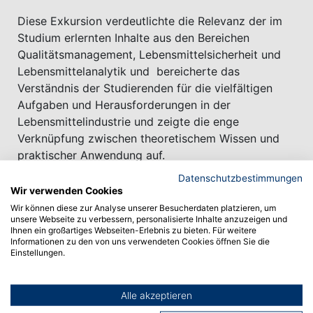
Diese Exkursion verdeutlichte die Relevanz der im
Studium erlernten Inhalte aus den Bereichen
Qualitätsmanagement, Lebensmittelsicherheit und
Lebensmittelanalytik und bereicherte das
Verständnis der Studierenden für die vielfältigen
Aufgaben und Herausforderungen in der
Lebensmittelindustrie und zeigte die enge
Verknüpfung zwischen theoretischem Wissen und
praktischer Anwendung auf.
Datenschutzbestimmungen
Der Studiengang Lebensmittel, Ernährung, Hygiene
Wir verwenden Cookies
dankt ALB-GOLD Teigwaren sehr herzlich dafür,
Wir können diese zur Analyse unserer Besucherdaten platzieren, um
dass diese Exkursion ermöglicht wurde und uns ein
unsere Webseite zu verbessern, personalisierte Inhalte anzuzeigen und
Ihnen ein großartiges Webseiten-Erlebnis zu bieten. Für weitere
so umfassender und praxisnaher Einblick in die
Informationen zu den von uns verwendeten Cookies öffnen Sie die
Lebensmittelherstellung gegeben wurde!
Einstellungen.
Alle akzeptieren