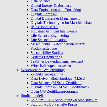
Data Science
Digital Energy & Business
Data Engineering and Consulting
Digitale Forensik
Digital Business & Management
Digitale Technologien im Maschinenbau
IBR Global MBA
Industrial Artificial Intelligence
Life Science Engineering
Life Science Innovation
Maschinenbau - Rechnerunterstützte
Produkterstellung
Sustainability Studies
Systems Engineering
Textil- & Bekleidungsmanagement
Wirtschaftsingenieurwesen
Wissenschaftl. Weiterbildung
Zertifikatsprogramme
Data-Driven Biotechnology (M.Sc.)
Data Science (M.Sc. + Zertifikate)
Digitale Forensik (M.Sc. + Zertifikate)
Open C³S Zertifikatsprogramm
Studienmodelle
Studium PLUS Ausbildung / Kombistudium
Studium PLUS vertiefte Praxis