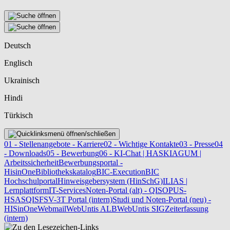
Deutsch
Englisch
Ukrainisch
Hindi
Türkisch
01 - Stellenangebote - Karriere
02 - Wichtige Kontakte
03 - Presse
04
- Downloads
05 - Bewerbung
06 - KI-Chat | HASKI
AGUM |
Arbeitssicherheit
Bewerbungsportal -
HisinOne
Bibliothekskatalog
BIC-Execution
BIC
Hochschulportal
Hinweisgebersystem (HinSchG)
ILIAS |
Lernplattform
IT-Services
Noten-Portal (alt) - QIS
OPUS-
HSAS
QISFSV-3T Portal (intern)
Studi und Noten-Portal (neu) -
HISinOne
Webmail
WebUntis ALB
WebUntis SIG
Zeiterfassung
(intern)