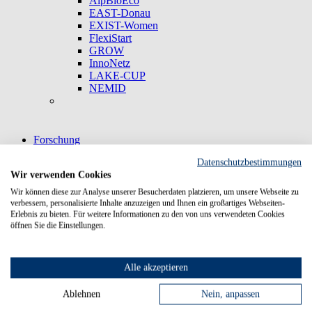
AlpBioEco
EAST-Donau
EXIST-Women
FlexiStart
GROW
InnoNetz
LAKE-CUP
NEMID
Forschung
Forschung
Forschungsprojekte
Datenschutzbestimmungen
IAF-Struktur
Wir verwenden Cookies
Institut für Angewandte Forschung
Forschungsprofil
Wir können diese zur Analyse unserer Besucherdaten platzieren, um unsere Webseite zu
Fachinstitute
verbessern, personalisierte Inhalte anzuzeigen und Ihnen ein großartiges Webseiten-
Forschungsförderung
Erlebnis zu bieten. Für weitere Informationen zu den von uns verwendeten Cookies
öffnen Sie die Einstellungen.
Transfer
Wissens- und Technologietransfer
Forschung mit Unternehmen
Transferzentren
Alle akzeptieren
Entrepreneurship/Gründertum
Forschungsaktivitäten
Ablehnen
Nein, anpassen
Neuigkeiten der Forschung