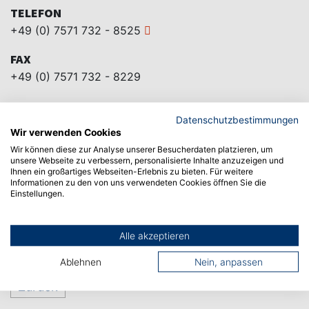
TELEFON
+49 (0) 7571 732 - 8525
FAX
+49 (0) 7571 732 - 8229
FORSCHUNGSPROJEKTE
Datenschutzbestimmungen
Wir verwenden Cookies
Wir können diese zur Analyse unserer Besucherdaten platzieren, um
FACHGEBIETE
unsere Webseite zu verbessern, personalisierte Inhalte anzuzeigen und
Ihnen ein großartiges Webseiten-Erlebnis zu bieten. Für weitere
Informationen zu den von uns verwendeten Cookies öffnen Sie die
FORSCHUNGSKOMPETENZ
Einstellungen.
VERÖFFENTLICHUNGEN IN OPUS
Alle akzeptieren
(ONLINE PUBLIKATIONSSYSTEM)
Ablehnen
Nein, anpassen
Zurück