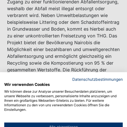
Zugang zu einer funktionierenden Abfallentsorgung,
weshalb der Abfall meist illegal entsorgt oder
verbrannt wird. Neben Umweltbelastungen wie
beispielsweise Littering oder dem Schadstoffeintrag
in Grundwasser und Boden, kommt es hierbei auch
zu einer unkontrollierten Freisetzung von THG. Das
Projekt bietet der Bevölkerung Nairobis die
Möglichkeit einer bezahlbaren und umweltgerechten
Abfallentsorgung und ermöglicht gleichzeitig ein
Recycling sowie die Kompostierung von 95 % der
gesammelten Wertstoffe. Die Rückführung der
recycelten Ressourcen in den Wertstoffkreislauf und
Datenschutzbestimmungen
das Vermeiden illegaler Abfallentsorgung und -
Wir verwenden Cookies
verbrennung verringern die THG-Emissionen vor Ort
Wir können diese zur Analyse unserer Besucherdaten platzieren, um
unsere Webseite zu verbessern, personalisierte Inhalte anzuzeigen und
und leisten darüber nicht nur einen positiven Beitrag
Ihnen ein großartiges Webseiten-Erlebnis zu bieten. Für weitere
zum Klimaschutz, sondern stärken lokal auch
Informationen zu den von uns verwendeten Cookies öffnen Sie die
Einstellungen.
soziale und ökonomische Strukturen.
Rückfragen hierzu können gerichtet werden an
Alle akzeptieren