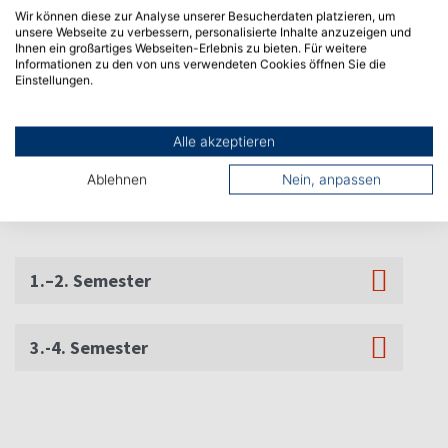
Semester vertiefst du nach deinen Interessen
Wir können diese zur Analyse unserer Besucherdaten platzieren, um
eine der beiden Wahlrichtungen
unsere Webseite zu verbessern, personalisierte Inhalte anzuzeigen und
Ihnen ein großartiges Webseiten-Erlebnis zu bieten. Für weitere
„Lebensmittel und Ernährung“ oder
Informationen zu den von uns verwendeten Cookies öffnen Sie die
Einstellungen.
„Hygiene".
Alle akzeptieren
Ablehnen
Nein, anpassen
Auszug Module 1.-4. Semester
1.–2. Semester
3.-4. Semester